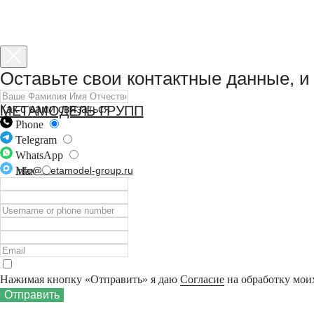
Оставьте свои контактные данные, и
Как с вами связаться
МЕТАМОДЕЛЬ ГРУПП
Phone
СВЯЗАТЬСЯ С НАМИ
Telegram
WhatsApp
info@metamodel-group.ru
Max
+7 (812) 383-52-01
Нажимая кнопку «Отправить» я даю
Согласие
на обработку мои
Отправить